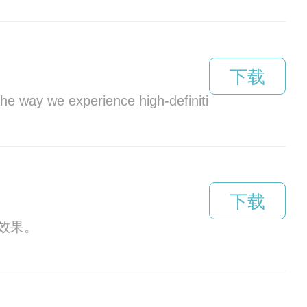
下载
the way we experience high-definition content.
下载
效果。