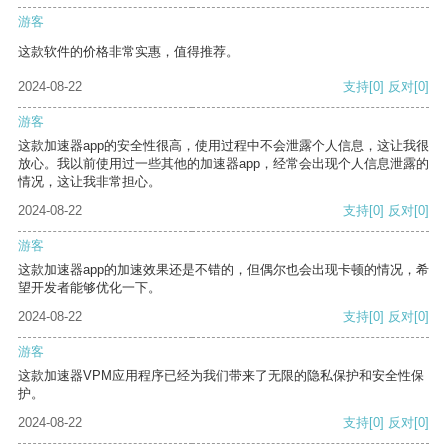
游客
这款软件的价格非常实惠，值得推荐。
2024-08-22
支持
[0]
反对
[0]
游客
这款加速器app的安全性很高，使用过程中不会泄露个人信息，这让我很
放心。我以前使用过一些其他的加速器app，经常会出现个人信息泄露的
情况，这让我非常担心。
2024-08-22
支持
[0]
反对
[0]
游客
这款加速器app的加速效果还是不错的，但偶尔也会出现卡顿的情况，希
望开发者能够优化一下。
2024-08-22
支持
[0]
反对
[0]
游客
这款加速器VPM应用程序已经为我们带来了无限的隐私保护和安全性保
护。
2024-08-22
支持
[0]
反对
[0]