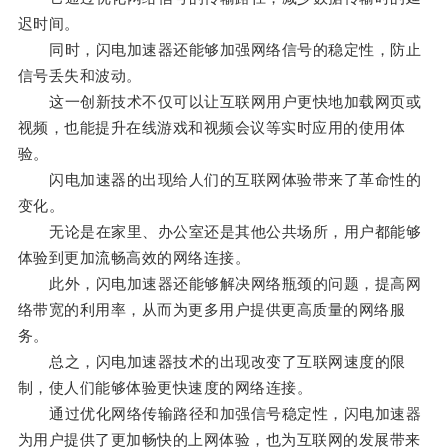
迟时间。
同时，闪电加速器还能够加强网络信号的稳定性，防止
信号丢失和波动。
这一创新技术不仅可以让互联网用户更快地加载网页或
视频，也能提升在线游戏和视频会议等实时应用的使用体
验。
闪电加速器的出现给人们的互联网体验带来了革命性的
变化。
无论是在家里、办公室还是其他公共场所，用户都能够
体验到更加流畅高效的网络连接。
此外，闪电加速器还能够解决网络瓶颈的问题，提高网
络带宽的利用率，从而为更多用户提供更高质量的网络服
务。
总之，闪电加速器技术的出现改变了互联网速度的限
制，使人们能够体验更快速度的网络连接。
通过优化网络传输路径和加强信号稳定性，闪电加速器
为用户提供了更加畅快的上网体验，也为互联网的发展带来