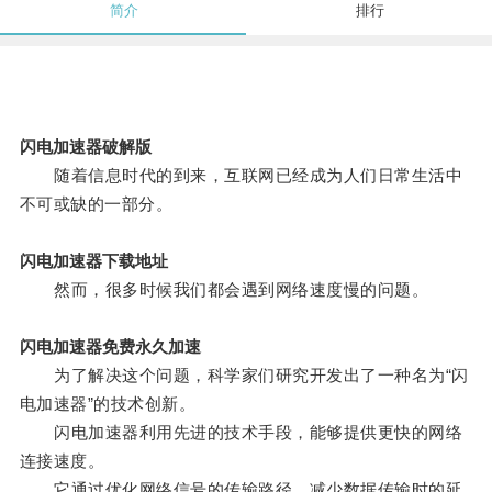
简介
排行
闪电加速器破解版
随着信息时代的到来，互联网已经成为人们日常生活中
不可或缺的一部分。
闪电加速器下载地址
然而，很多时候我们都会遇到网络速度慢的问题。
闪电加速器免费永久加速
为了解决这个问题，科学家们研究开发出了一种名为“闪
电加速器”的技术创新。
闪电加速器利用先进的技术手段，能够提供更快的网络
连接速度。
它通过优化网络信号的传输路径，减少数据传输时的延