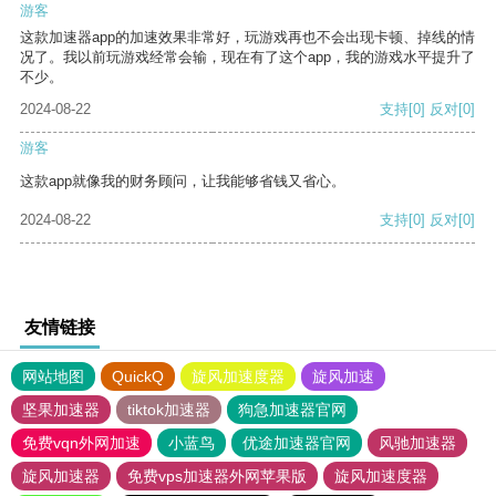
游客
这款加速器app的加速效果非常好，玩游戏再也不会出现卡顿、掉线的情
况了。我以前玩游戏经常会输，现在有了这个app，我的游戏水平提升了
不少。
2024-08-22
支持
[0]
反对
[0]
游客
这款app就像我的财务顾问，让我能够省钱又省心。
2024-08-22
支持
[0]
反对
[0]
友情链接
网站地图
QuickQ
旋风加速度器
旋风加速
坚果加速器
tiktok加速器
狗急加速器官网
免费vqn外网加速
小蓝鸟
优途加速器官网
风驰加速器
旋风加速器
免费vps加速器外网苹果版
旋风加速度器