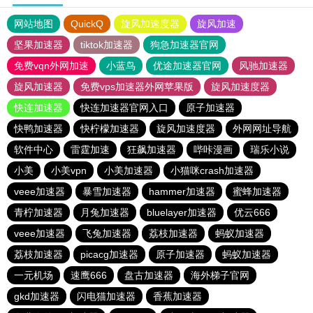
网站地图
QuickQ
旋风加速度器
旋风加速
坚果加速器
tiktok加速器
狗急加速器官网
免费vqn外网加速
小蓝鸟
优途加速器官网
风驰加速器
旋风加速器
免费vps加速器外网苹果版
旋风加速度器
快连加速器
快连加速器官网入口
原子加速器
快鸭加速器
快柠檬加速器
旋风加速度器
外网网址导航
软件中心
雷霆加速
狂飙加速器
哔咔漫画
瑞乐小说
小美
小美vpn
小美加速器
小猫咪crash加速器
veee加速器
暴雪加速器
hammer加速器
蜜蜂加速器
青柠加速器
月兔加速器
bluelayer加速器
优云666
veee加速器
飞兔加速器
荔枝加速器
蚂蚁加速器
荔枝加速器
picacg加速器
原子加速器
蚂蚁加速器
一元机场
速鹰666
盘古加速器
海外梯子官网
gkd加速器
闪电猫加速器
香蕉加速器