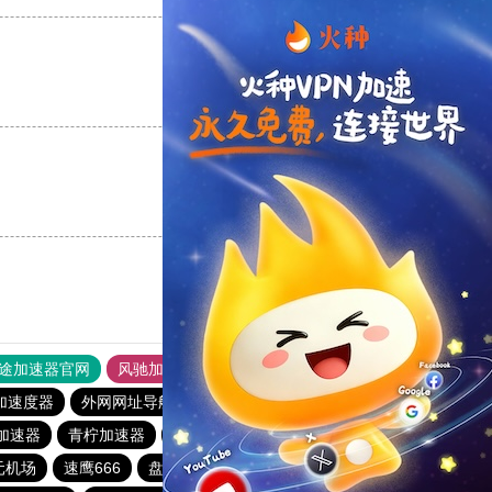
支持
[0]
反对
[0]
支持
[0]
反对
[0]
途加速器官网
风驰加速器
旋风加速器
加速度器
外网网址导航
软件中心
雷霆加速
狂飙加速器
加速器
青柠加速器
月兔加速器
bluelayer加速器
元机场
速鹰666
盘古加速器
海外梯子官网
gkd加速器