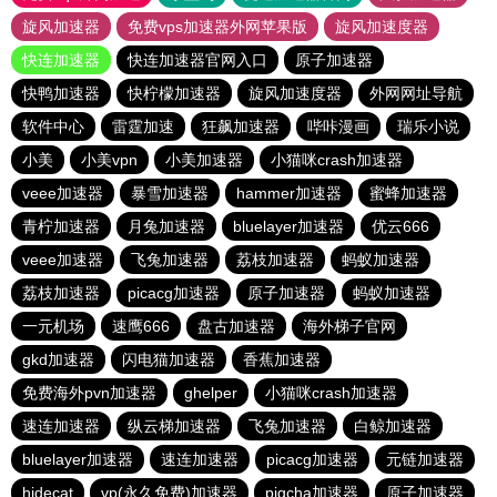
旋风加速器
免费vps加速器外网苹果版
旋风加速度器
快连加速器
快连加速器官网入口
原子加速器
快鸭加速器
快柠檬加速器
旋风加速度器
外网网址导航
软件中心
雷霆加速
狂飙加速器
哔咔漫画
瑞乐小说
小美
小美vpn
小美加速器
小猫咪crash加速器
veee加速器
暴雪加速器
hammer加速器
蜜蜂加速器
青柠加速器
月兔加速器
bluelayer加速器
优云666
veee加速器
飞兔加速器
荔枝加速器
蚂蚁加速器
荔枝加速器
picacg加速器
原子加速器
蚂蚁加速器
一元机场
速鹰666
盘古加速器
海外梯子官网
gkd加速器
闪电猫加速器
香蕉加速器
免费海外pvn加速器
ghelper
小猫咪crash加速器
速连加速器
纵云梯加速器
飞兔加速器
白鲸加速器
bluelayer加速器
速连加速器
picacg加速器
元链加速器
hidecat
vp(永久免费)加速器
pigcha加速器
原子加速器