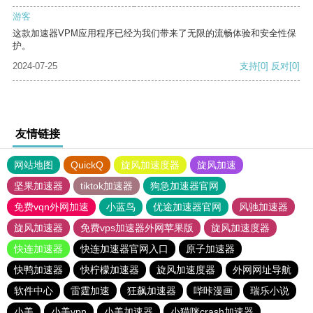
游客
这款加速器VPM应用程序已经为我们带来了无限的流畅体验和安全性保
护。
2024-07-25
支持
[0]
反对
[0]
友情链接
网站地图
QuickQ
旋风加速度器
旋风加速
坚果加速器
tiktok加速器
狗急加速器官网
免费vqn外网加速
小蓝鸟
优途加速器官网
风驰加速器
旋风加速器
免费vps加速器外网苹果版
旋风加速度器
快连加速器
快连加速器官网入口
原子加速器
快鸭加速器
快柠檬加速器
旋风加速度器
外网网址导航
软件中心
雷霆加速
狂飙加速器
哔咔漫画
瑞乐小说
小美
小美vpn
小美加速器
小猫咪crash加速器