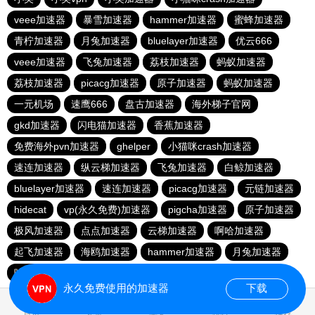
veee加速器
暴雪加速器
hammer加速器
蜜蜂加速器
青柠加速器
月兔加速器
bluelayer加速器
优云666
veee加速器
飞兔加速器
荔枝加速器
蚂蚁加速器
荔枝加速器
picacg加速器
原子加速器
蚂蚁加速器
一元机场
速鹰666
盘古加速器
海外梯子官网
gkd加速器
闪电猫加速器
香蕉加速器
免费海外pvn加速器
ghelper
小猫咪crash加速器
速连加速器
纵云梯加速器
飞兔加速器
白鲸加速器
bluelayer加速器
速连加速器
picacg加速器
元链加速器
hidecat
vp(永久免费)加速器
pigcha加速器
原子加速器
极风加速器
点点加速器
云梯加速器
啊哈加速器
起飞加速器
海鸥加速器
hammer加速器
月兔加速器
哇哇加速器
永久免费使用的加速器
下载
0.019853s
首页
安卓
苹果
排行
推荐