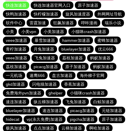
快连加速器
快连加速器官网入口
原子加速器
快鸭加速器
快柠檬加速器
旋风加速度器
外网网址导航
软件中心
雷霆加速
狂飙加速器
哔咔漫画
瑞乐小说
小美
小美vpn
小美加速器
小猫咪crash加速器
veee加速器
暴雪加速器
hammer加速器
蜜蜂加速器
青柠加速器
月兔加速器
bluelayer加速器
优云666
veee加速器
飞兔加速器
荔枝加速器
蚂蚁加速器
荔枝加速器
picacg加速器
原子加速器
蚂蚁加速器
一元机场
速鹰666
盘古加速器
海外梯子官网
gkd加速器
闪电猫加速器
香蕉加速器
免费海外pvn加速器
ghelper
小猫咪crash加速器
速连加速器
纵云梯加速器
飞兔加速器
白鲸加速器
bluelayer加速器
速连加速器
picacg加速器
元链加速器
hidecat
vp(永久免费)加速器
pigcha加速器
原子加速器
极风加速器
点点加速器
云梯加速器
啊哈加速器