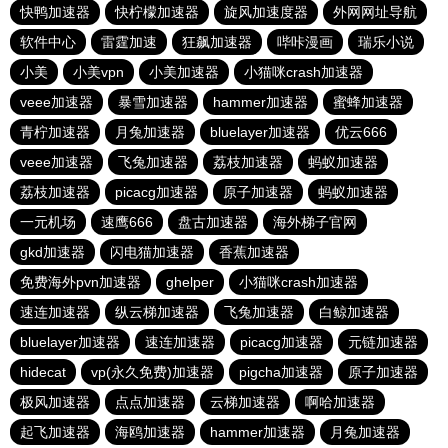
快鸭加速器
快柠檬加速器
旋风加速度器
外网网址导航
软件中心
雷霆加速
狂飙加速器
哔咔漫画
瑞乐小说
小美
小美vpn
小美加速器
小猫咪crash加速器
veee加速器
暴雪加速器
hammer加速器
蜜蜂加速器
青柠加速器
月兔加速器
bluelayer加速器
优云666
veee加速器
飞兔加速器
荔枝加速器
蚂蚁加速器
荔枝加速器
picacg加速器
原子加速器
蚂蚁加速器
一元机场
速鹰666
盘古加速器
海外梯子官网
gkd加速器
闪电猫加速器
香蕉加速器
免费海外pvn加速器
ghelper
小猫咪crash加速器
速连加速器
纵云梯加速器
飞兔加速器
白鲸加速器
bluelayer加速器
速连加速器
picacg加速器
元链加速器
hidecat
vp(永久免费)加速器
pigcha加速器
原子加速器
极风加速器
点点加速器
云梯加速器
啊哈加速器
起飞加速器
海鸥加速器
hammer加速器
月兔加速器